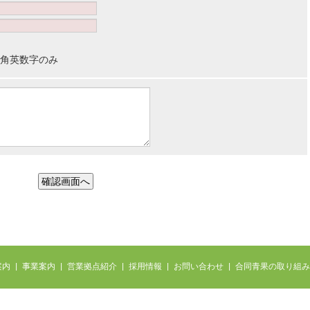
半角英数字のみ
確認画面へ
案内
|
事業案内
|
営業拠点紹介
|
採用情報
|
お問い合わせ
|
合同青果の取り組み